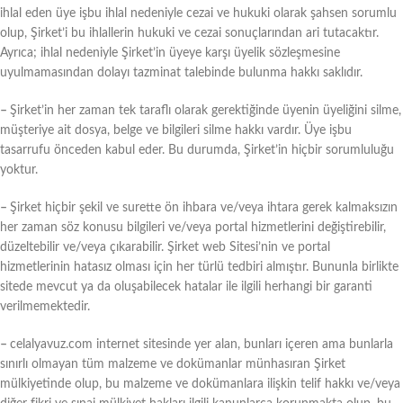
ihlal eden üye işbu ihlal nedeniyle cezai ve hukuki olarak şahsen sorumlu
olup, Şirket’i bu ihlallerin hukuki ve cezai sonuçlarından ari tutacaktır.
Ayrıca; ihlal nedeniyle Şirket’in üyeye karşı üyelik sözleşmesine
uyulmamasından dolayı tazminat talebinde bulunma hakkı saklıdır.
–
Şirket’in her zaman tek taraflı olarak gerektiğinde üyenin üyeliğini silme,
müşteriye ait dosya, belge ve bilgileri silme hakkı vardır. Üye işbu
tasarrufu önceden kabul eder. Bu durumda, Şirket’in hiçbir sorumluluğu
yoktur.
–
Şirket hiçbir şekil ve surette ön ihbara ve/veya ihtara gerek kalmaksızın
her zaman söz konusu bilgileri ve/veya portal hizmetlerini değiştirebilir,
düzeltebilir ve/veya çıkarabilir. Şirket web Sitesi’nin ve portal
hizmetlerinin hatasız olması için her türlü tedbiri almıştır. Bununla birlikte
sitede mevcut ya da oluşabilecek hatalar ile ilgili herhangi bir garanti
verilmemektedir.
–
celalyavuz.com internet sitesinde yer alan, bunları içeren ama bunlarla
sınırlı olmayan tüm malzeme ve dokümanlar münhasıran Şirket
mülkiyetinde olup, bu malzeme ve dokümanlara ilişkin telif hakkı ve/veya