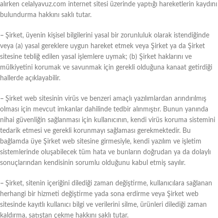
alırken celalyavuz.com internet sitesi üzerinde yaptığı hareketlerin kaydını
bulundurma hakkını saklı tutar.
–
Şirket, üyenin kişisel bilgilerini yasal bir zorunluluk olarak istendiğinde
veya (a) yasal gereklere uygun hareket etmek veya Şirket ya da Şirket
sitesine tebliğ edilen yasal işlemlere uymak; (b) Şirket haklarını ve
mülkiyetini korumak ve savunmak için gerekli olduğuna kanaat getirdiği
hallerde açıklayabilir.
–
Şirket web sitesinin virüs ve benzeri amaçlı yazılımlardan arındırılmış
olması için mevcut imkanlar dahilinde tedbir alınmıştır. Bunun yanında
nihai güvenliğin sağlanması için kullanıcının, kendi virüs koruma sistemini
tedarik etmesi ve gerekli korunmayı sağlaması gerekmektedir. Bu
bağlamda üye Şirket web sitesine girmesiyle, kendi yazılım ve işletim
sistemlerinde oluşabilecek tüm hata ve bunların doğrudan ya da dolaylı
sonuçlarından kendisinin sorumlu olduğunu kabul etmiş sayılır.
–
Şirket, sitenin içeriğini dilediği zaman değiştirme, kullanıcılara sağlanan
herhangi bir hizmeti değiştirme yada sona erdirme veya Şirket web
sitesinde kayıtlı kullanıcı bilgi ve verilerini silme, ürünleri dilediği zaman
kaldırma, satıştan çekme hakkını saklı tutar.