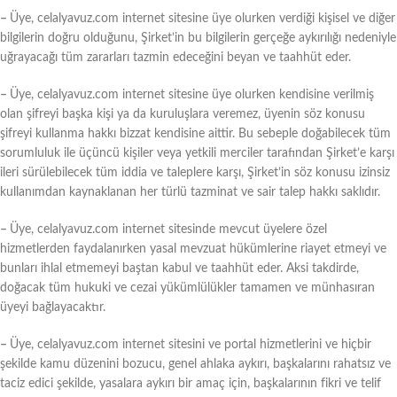
–
Üye, celalyavuz.com internet sitesine üye olurken verdiği kişisel ve diğer
bilgilerin doğru olduğunu, Şirket’in bu bilgilerin gerçeğe aykırılığı nedeniyle
uğrayacağı tüm zararları tazmin edeceğini beyan ve taahhüt eder.
–
Üye, celalyavuz.com internet sitesine üye olurken kendisine verilmiş
olan şifreyi başka kişi ya da kuruluşlara veremez, üyenin söz konusu
şifreyi kullanma hakkı bizzat kendisine aittir. Bu sebeple doğabilecek tüm
sorumluluk ile üçüncü kişiler veya yetkili merciler tarafından Şirket’e karşı
ileri sürülebilecek tüm iddia ve taleplere karşı, Şirket’in söz konusu izinsiz
kullanımdan kaynaklanan her türlü tazminat ve sair talep hakkı saklıdır.
–
Üye, celalyavuz.com internet sitesinde mevcut üyelere özel
hizmetlerden faydalanırken yasal mevzuat hükümlerine riayet etmeyi ve
bunları ihlal etmemeyi baştan kabul ve taahhüt eder. Aksi takdirde,
doğacak tüm hukuki ve cezai yükümlülükler tamamen ve münhasıran
üyeyi bağlayacaktır.
–
Üye, celalyavuz.com internet sitesini ve portal hizmetlerini ve hiçbir
şekilde kamu düzenini bozucu, genel ahlaka aykırı, başkalarını rahatsız ve
taciz edici şekilde, yasalara aykırı bir amaç için, başkalarının fikri ve telif