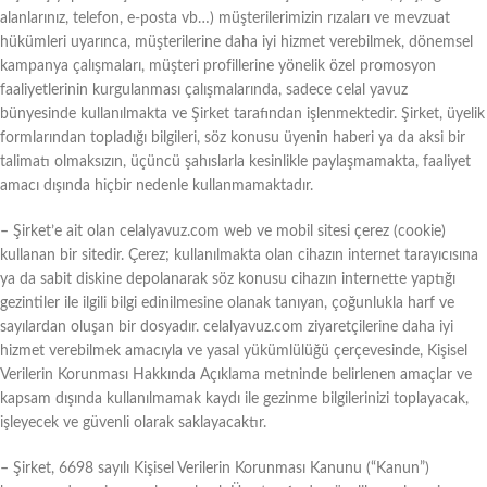
alanlarınız, telefon, e-posta vb…) müşterilerimizin rızaları ve mevzuat
hükümleri uyarınca, müşterilerine daha iyi hizmet verebilmek, dönemsel
kampanya çalışmaları, müşteri profillerine yönelik özel promosyon
faaliyetlerinin kurgulanması çalışmalarında, sadece celal yavuz
bünyesinde kullanılmakta ve Şirket tarafından işlenmektedir. Şirket, üyelik
formlarından topladığı bilgileri, söz konusu üyenin haberi ya da aksi bir
talimatı olmaksızın, üçüncü şahıslarla kesinlikle paylaşmamakta, faaliyet
amacı dışında hiçbir nedenle kullanmamaktadır.
–
Şirket’e ait olan celalyavuz.com web ve mobil sitesi çerez (cookie)
kullanan bir sitedir. Çerez; kullanılmakta olan cihazın internet tarayıcısına
ya da sabit diskine depolanarak söz konusu cihazın internette yaptığı
gezintiler ile ilgili bilgi edinilmesine olanak tanıyan, çoğunlukla harf ve
sayılardan oluşan bir dosyadır. celalyavuz.com ziyaretçilerine daha iyi
hizmet verebilmek amacıyla ve yasal yükümlülüğü çerçevesinde, Kişisel
Verilerin Korunması Hakkında Açıklama metninde belirlenen amaçlar ve
kapsam dışında kullanılmamak kaydı ile gezinme bilgilerinizi toplayacak,
işleyecek ve güvenli olarak saklayacaktır.
–
Şirket, 6698 sayılı Kişisel Verilerin Korunması Kanunu (“Kanun”)