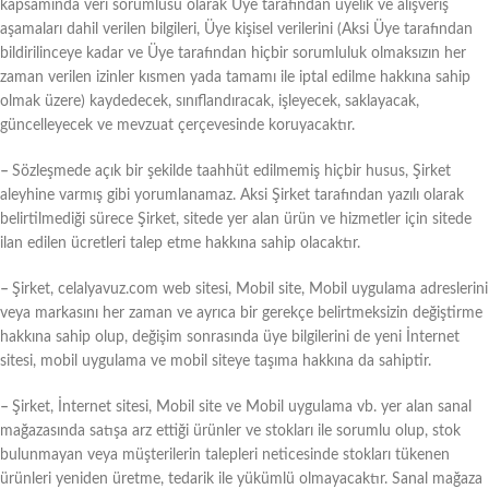
kapsamında veri sorumlusu olarak Üye tarafından üyelik ve alışveriş
aşamaları dahil verilen bilgileri, Üye kişisel verilerini (Aksi Üye tarafından
bildirilinceye kadar ve Üye tarafından hiçbir sorumluluk olmaksızın her
zaman verilen izinler kısmen yada tamamı ile iptal edilme hakkına sahip
olmak üzere) kaydedecek, sınıflandıracak, işleyecek, saklayacak,
güncelleyecek ve mevzuat çerçevesinde koruyacaktır.
–
Sözleşmede açık bir şekilde taahhüt edilmemiş hiçbir husus, Şirket
aleyhine varmış gibi yorumlanamaz. Aksi Şirket tarafından yazılı olarak
belirtilmediği sürece Şirket, sitede yer alan ürün ve hizmetler için sitede
ilan edilen ücretleri talep etme hakkına sahip olacaktır.
–
Şirket, celalyavuz.com web sitesi, Mobil site, Mobil uygulama adreslerini
veya markasını her zaman ve ayrıca bir gerekçe belirtmeksizin değiştirme
hakkına sahip olup, değişim sonrasında üye bilgilerini de yeni İnternet
sitesi, mobil uygulama ve mobil siteye taşıma hakkına da sahiptir.
–
Şirket, İnternet sitesi, Mobil site ve Mobil uygulama vb. yer alan sanal
mağazasında satışa arz ettiği ürünler ve stokları ile sorumlu olup, stok
bulunmayan veya müşterilerin talepleri neticesinde stokları tükenen
ürünleri yeniden üretme, tedarik ile yükümlü olmayacaktır. Sanal mağaza