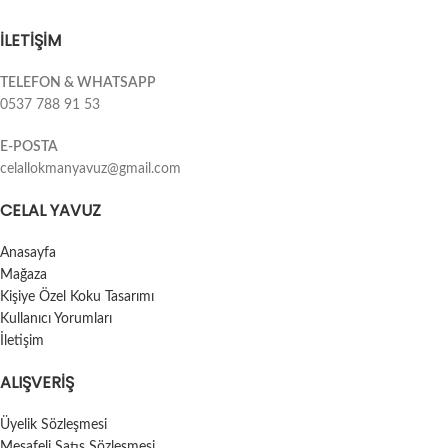
İLETİŞİM
TELEFON & WHATSAPP
0537 788 91 53
E-POSTA
celallokmanyavuz@gmail.com
CELAL YAVUZ
Anasayfa
Mağaza
Kişiye Özel Koku Tasarımı
Kullanıcı Yorumları
İletişim
ALIŞVERIŞ
Üyelik Sözleşmesi
Mesafeli Satış Sözleşmesi