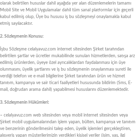
olarak belirtilen hususlar dahil aşağıda yer alan düzenlemelerin tamamı
Mobil Site ve Mobil Uygulamalar dahil tüm sanal platformlar için geçerli
kabul edilmiş olup, Üye bu hususu iş bu sözleşmeyi onaylamakla kabul
etmiş sayılacaktır.
2. Sözleşmenin Konusu:
İşbu Sözleşme celalyavuz.com internet sitesinden Şirket tarafından
belirtilen şartlar ve ücretler mukabilinde sunulan hizmetlerden, satışa arz
edilmiş ürünlerden, üyeye özel ayrıcalıklardan faydalanması için üye
olunmasını, üyelik şartlarını ve iş bu sözleşmenin onaylanması sureti ile
verdiği telefon ve e-mail bilgilerine Şirket tarafından ürün ve hizmet
tanıtım, kampanya ve sair ticari faaliyetleri hususunda bildirim (Sms, E-
mail, doğrudan arama dahil) yapabilmesi hususlarını düzenlemektedir.
3. Sözleşmenin Hükümleri:
–
celalyavuz.com web sitesinden veya mobil internet sitesinden veya
Şirket mobil uygulamalarından işlem yapan, bülten, kampanya ve tanıtım
ve benzerinin gönderilmesini talep eden, üyelik işlemleri gerçekleştiren,
alışveriş yapan müşterilerimizin verdikleri kişisel veriler (isim, yaş, ilgi