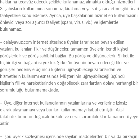
haklarına tecavüz edecek şekilde kullanamaz, almakta olduğu hizmetleri
3. şahısların kullanımına sunamaz, kiralama veya satışa arz etme gibi ticari
faaliyetlere konu edemez. Ayrıca, üye başkalarının hizmetleri kullanmasını
önleyici veya zorlaştırıcı faaliyet (spam, virus, vb.) ve işlemlerde
bulunamaz.
–
celalyavuz.com internet sitesinde üyeler tarafından beyan edilen,
yazılan, kullanılan fikir ve düşünceler, tamamen üyelerin kendi kişisel
görüşleridir ve görüş sahibini bağlar. Bu görüş ve düşüncelerin Şirket ile
hiçbir ilgi ve bağlantısı yoktur. Şirket’in üyenin beyan edeceği fikir ve
görüşler nedeniyle üçüncü kişilerin uğrayabileceği zararlardan ve
hizmetlerin kullanımı esnasında Müşteri’nin uğrayabileceği üçüncü
kişilerin fiil ve hareketlerinden doğabilecek zararlardan dolayı herhangi bir
sorumluluğu bulunmamaktadır.
–
Üye, diğer internet kullanıcılarının yazılımlarına ve verilerine izinsiz
olarak ulaşmamayı veya bunları kullanmamayı kabul etmiştir. Aksi
takdirde, bundan doğacak hukuki ve cezai sorumluluklar tamamen üyeye
aittir.
–
İşbu üyelik sözleşmesi içerisinde sayılan maddelerden bir ya da birkaçını