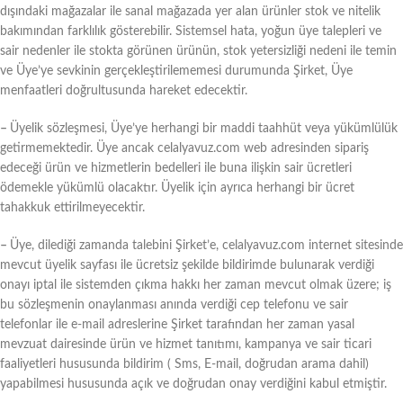
dışındaki mağazalar ile sanal mağazada yer alan ürünler stok ve nitelik
bakımından farklılık gösterebilir. Sistemsel hata, yoğun üye talepleri ve
sair nedenler ile stokta görünen ürünün, stok yetersizliği nedeni ile temin
ve Üye’ye sevkinin gerçekleştirilememesi durumunda Şirket, Üye
menfaatleri doğrultusunda hareket edecektir.
–
Üyelik sözleşmesi, Üye’ye herhangi bir maddi taahhüt veya yükümlülük
getirmemektedir. Üye ancak celalyavuz.com web adresinden sipariş
edeceği ürün ve hizmetlerin bedelleri ile buna ilişkin sair ücretleri
ödemekle yükümlü olacaktır. Üyelik için ayrıca herhangi bir ücret
tahakkuk ettirilmeyecektir.
–
Üye, dilediği zamanda talebini Şirket’e, celalyavuz.com internet sitesinde
mevcut üyelik sayfası ile ücretsiz şekilde bildirimde bulunarak verdiği
onayı iptal ile sistemden çıkma hakkı her zaman mevcut olmak üzere; iş
bu sözleşmenin onaylanması anında verdiği cep telefonu ve sair
telefonlar ile e-mail adreslerine Şirket tarafından her zaman yasal
mevzuat dairesinde ürün ve hizmet tanıtımı, kampanya ve sair ticari
faaliyetleri hususunda bildirim ( Sms, E-mail, doğrudan arama dahil)
yapabilmesi hususunda açık ve doğrudan onay verdiğini kabul etmiştir.