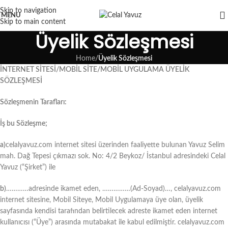
Skip to navigation
MENU
Skip to main content
Üyelik Sözleşmesi
Home
/
Üyelik Sözleşmesi
İNTERNET SİTESİ/MOBİL SİTE/MOBİL UYGULAMA ÜYELİK
SÖZLEŞMESİ
Sözleşmenin Tarafları:
İş bu Sözleşme;
a)
celalyavuz.com internet sitesi üzerinden faaliyette bulunan Yavuz Selim
mah. Dağ Tepesi çıkmazı sok. No: 4/2 Beykoz/ İstanbul adresindeki Celal
Yavuz (“Şirket”) ile
b)
…………adresinde ikamet eden, ……………(Ad-Soyad)…, celalyavuz.com
internet sitesine, Mobil Siteye, Mobil Uygulamaya üye olan, üyelik
sayfasında kendisi tarafından belirtilecek adreste ikamet eden internet
kullanıcısı (“Üye”) arasında mutabakat ile kabul edilmiştir. celalyavuz.com