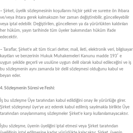
–
Şirket, üyelik sözleşmesinin koşullarını hiçbir şekil ve surette ön ihbara
ve/veya ihtara gerek kalmaksızın her zaman değiştirebilir, güncelleyebilir
veya iptal edebilir. Değiştirilen, güncellenen ya da yürürlükten kaldırılan
her hüküm, yayın tarihinde tüm üyeler bakımından hüküm ifade
edecektir
.
–
Taraflar, Şirket’e ait tüm ticari defter, mail, ileti, elektronik veri, bilgisayar
kayıtları ve benzerinin Hukuk Muhakemeleri Kanunu madde 193′ e
uygun şekilde geçerli ve usulüne uygun delil olarak kabul edileceğini ve iş
bu sözleşmenin aynı zamanda bir delil sözleşmesi olduğunu kabul ve
beyan eder.
4. Sözleşmenin Süresi ve Feshi:
İş bu sözleşme Üye tarafından kabul edildiğini onay ile yürürlüğe girer.
Şirket sözleşmeyi üye’ye arz ederek kabul edilmiş sayılmakla birlikte Üye
tarafından onaylanmamış sözleşmeler Şirket’e karşı kullanılamayacaktır.
İşbu sözleşme, üyenin üyeliğini iptal etmesi veya Şirket tarafından
üyeliğinin iptal edilmesine kadar yürürlükte kalacaktır. Şirket, üyenin