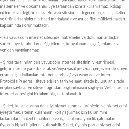
diğer fikri ve sınai mülkiyet hakları ilgili kanunlarca korunmakta olup, bu
malzemeler ve dokümanlar üye tarafından izinsiz kullanılamaz, iktisap
edilemez ve değiştirilemez. Bu web sitesinde adı geçen başkaca şirketler
ve ürünleri sahiplerinin ticari markalarıdır ve ayrıca fikri mülkiyet hakları
kapsamında korunmaktadır.
-celalyavuz.com internet sitesinde malzemeler ve dokümanlar hiçbir
surette üye tarafından değiştirilemez, kopyalanamaz, çoğaltılamaz ve
yeniden yayınlanamaz.
–
Şirket tarafından celalyavuz.com internet sitesinin iyileştirilmesi,
geliştirilmesine yönelik olarak ve/veya yasal mevzuat çerçevesinde siteye
erişmek için kullanılan Internet servis sağlayıcısının adı ve Internet
Protokol (IP) adresi, siteye erişilen tarih ve saat, sitede bulunulan sırada
erişilen sayfalar ve siteye doğrudan bağlanılmasını sağlayan Web sitesinin
Internet adresi gibi birtakım bilgiler toplanabilir.
–
Şirket, kullanıcılarına daha iyi hizmet sunmak, ürünlerini ve hizmetlerini
iyileştirmek, sitenin kullanımını kolaylaştırmak için kullanımını
kullanıcılarının özel tercihlerine ve ilgi alanlarına yönelik çalışmalarda
üyelerin kişisel bilgilerini kullanabilir. Şirket, üyenin portal hizmetlerini