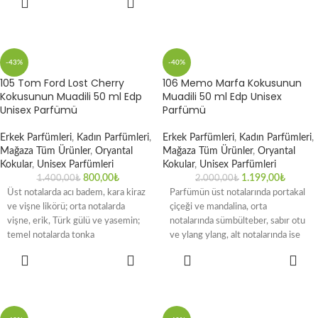
EKLE
-43%
-40%
105 Tom Ford Lost Cherry
106 Memo Marfa Kokusunun
Kokusunun Muadili 50 ml Edp
Muadili 50 ml Edp Unisex
Unisex Parfümü
Parfümü
Erkek Parfümleri
,
Kadın Parfümleri
,
Erkek Parfümleri
,
Kadın Parfümleri
,
Mağaza Tüm Ürünler
,
Oryantal
Mağaza Tüm Ürünler
,
Oryantal
Kokular
,
Unisex Parfümleri
Kokular
,
Unisex Parfümleri
800,00
₺
1.199,00
₺
1.400,00
₺
2.000,00
₺
Üst notalarda acı badem, kara kiraz
Parfümün üst notalarında portakal
ve vişne likörü; orta notalarda
çiçeği ve mandalina, orta
vişne, erik, Türk gülü ve yasemin;
notalarında sümbülteber, sabır otu
temel notalarda tonka
ve ylang ylang, alt notalarında ise
sandal ağacı, sedir,
SEPETE
SEPETE
EKLE
EKLE