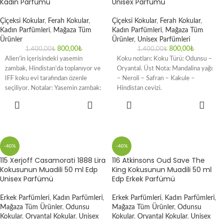
Kadın Parfümü
Unisex Parfümü
Çiçeksi Kokular
,
Ferah Kokular
,
Çiçeksi Kokular
,
Ferah Kokular
,
Kadın Parfümleri
,
Mağaza Tüm
Kadın Parfümleri
,
Mağaza Tüm
Ürünler
Ürünler
,
Unisex Parfümleri
800,00
₺
800,00
₺
1.400,00
₺
1.400,00
₺
Alien’in içerisindeki yasemin
Koku notları: Koku Türü: Odunsu –
zambak, Hindistan’da toplanıyor ve
Oryantal. Üst Nota: Mandalina yağı
IFF koku evi tarafından özenle
– Neroli – Safran – Kakule –
seçiliyor. Notalar: Yasemin zambak:
Hindistan cevizi.
Güneş ışığının mucizevi hali, ruhları
SEPETE
SEPETE
EKLE
EKLE
-40%
-40%
115 Xerjoff Casamorati 1888 Lira
116 Atkinsons Oud Save The
Kokusunun Muadili 50 ml Edp
King Kokusunun Muadili 50 ml
Unisex Parfümü
Edp Erkek Parfümü
Erkek Parfümleri
,
Kadın Parfümleri
,
Erkek Parfümleri
,
Kadın Parfümleri
,
Mağaza Tüm Ürünler
,
Odunsu
Mağaza Tüm Ürünler
,
Odunsu
Kokular
,
Oryantal Kokular
,
Unisex
Kokular
,
Oryantal Kokular
,
Unisex