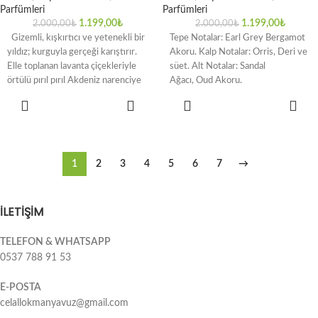
Parfümleri
Parfümleri
1.199,00
₺
1.199,00
₺
2.000,00
₺
2.000,00
₺
Gizemli, kışkırtıcı ve yetenekli bir
Tepe Notalar: Earl Grey Bergamot
yıldız; kurguyla gerçeği karıştırır.
Akoru. Kalp Notalar: Orris, Deri ve
Elle toplanan lavanta çiçekleriyle
süet. Alt Notalar: Sandal
örtülü pırıl pırıl Akdeniz narenciye
Ağacı, Oud Akoru.
karışımıyla
SEPETE
SEPETE
EKLE
EKLE
1
2
3
4
5
6
7
→
İLETİŞİM
TELEFON & WHATSAPP
0537 788 91 53
E-POSTA
celallokmanyavuz@gmail.com