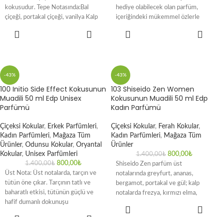
kokusudur. Tepe Notasında:Bal
hediye olabilecek olan parfüm,
çiçeği, portakal çiçeği, vanilya Kalp
içeriğindeki mükemmel özlerle
Notasında misk Dip Notasında ise
kalıcılık sağlamaktadır. İlk
SEPETE
SEPETE
notalarında
EKLE
EKLE
-43%
-43%
100 Initio Side Effect Kokusunun
103 Shiseido Zen Women
Muadili 50 ml Edp Unisex
Kokusunun Muadili 50 ml Edp
Parfümü
Kadın Parfümü
Çiçeksi Kokular
,
Erkek Parfümleri
,
Çiçeksi Kokular
,
Ferah Kokular
,
Kadın Parfümleri
,
Mağaza Tüm
Kadın Parfümleri
,
Mağaza Tüm
Ürünler
,
Odunsu Kokular
,
Oryantal
Ürünler
Kokular
,
Unisex Parfümleri
800,00
₺
1.400,00
₺
800,00
₺
1.400,00
₺
Shiseido Zen parfüm üst
Üst Nota: Üst notalarda, tarçın ve
notalarında greyfurt, ananas,
tütün öne çıkar. Tarçının tatlı ve
bergamot, portakal ve gül; kalp
baharatlı etkisi, tütünün güçlü ve
notalarda frezya, kırmızı elma,
hafif dumanlı dokunuşu
lotus, sümbül, gardenya, vadi
SEPETE
zambağı,
EKLE
SEPETE