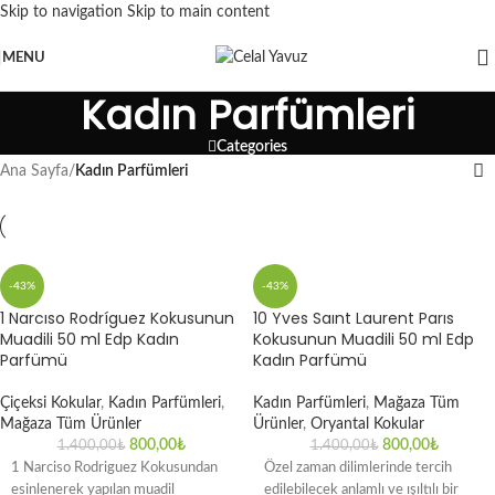
Skip to navigation
Skip to main content
MENU
Kadın Parfümleri
Categories
Ana Sayfa
/
Kadın Parfümleri
-43%
-43%
1 Narcıso Rodríguez Kokusunun
10 Yves Saınt Laurent Parıs
Muadili 50 ml Edp Kadın
Kokusunun Muadili 50 ml Edp
Parfümü
Kadın Parfümü
Çiçeksi Kokular
,
Kadın Parfümleri
,
Kadın Parfümleri
,
Mağaza Tüm
Mağaza Tüm Ürünler
Ürünler
,
Oryantal Kokular
800,00
₺
800,00
₺
1.400,00
₺
1.400,00
₺
1 Narciso Rodriguez Kokusundan
Özel zaman dilimlerinde tercih
esinlenerek yapılan muadil
edilebilecek anlamlı ve ışıltılı bir