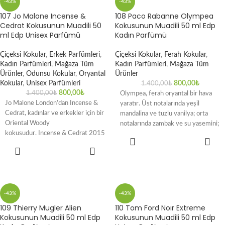
-43%
-43%
107 Jo Malone Incense &
108 Paco Rabanne Olympea
Cedrat Kokusunun Muadili 50
Kokusunun Muadili 50 ml Edp
ml Edp Unisex Parfümü
Kadın Parfümü
Çiçeksi Kokular
,
Erkek Parfümleri
,
Çiçeksi Kokular
,
Ferah Kokular
,
Kadın Parfümleri
,
Mağaza Tüm
Kadın Parfümleri
,
Mağaza Tüm
Ürünler
,
Odunsu Kokular
,
Oryantal
Ürünler
Kokular
,
Unisex Parfümleri
800,00
₺
1.400,00
₺
800,00
₺
1.400,00
₺
Olympea, ferah oryantal bir hava
Jo Malone London’dan Incense &
yaratır. Üst notalarında yeşil
Cedrat, kadınlar ve erkekler için bir
mandalina ve tuzlu vanilya; orta
Oriental Woody
notalarında zambak ve su yasemini;
kokusudur. Incense & Cedrat 2015
alt notalarında
SEPETE
yılında piyasaya sürüldü. Bu
EKLE
SEPETE
kokunun arkasındaki burun
EKLE
-43%
-43%
109 Thierry Mugler Alien
110 Tom Ford Noır Extreme
Kokusunun Muadili 50 ml Edp
Kokusunun Muadili 50 ml Edp