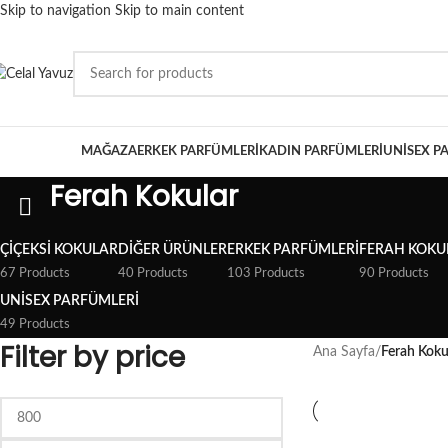
Skip to navigation
Skip to main content
ATEGORİLER
MAĞAZA
ERKEK PARFÜMLERI
KADIN PARFÜMLERI
UNISEX P
Ferah Kokular
ÇIÇEKSI KOKULAR
DIĞER ÜRÜNLER
ERKEK PARFÜMLERI
FERAH KOKU
67 Products
40 Products
103 Products
90 Products
UNISEX PARFÜMLERI
49 Products
Filter by price
Ana Sayfa
/
Ferah Koku