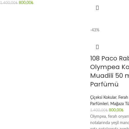
800,00
₺
1.400,00
₺
-43%
108 Paco R
Olympea K
Muadili 50 
Parfümü
Çiçeksi Kokular
,
Ferah
Parfümleri
,
Mağaza Tü
800,00
₺
1.400,00
₺
Olympea, ferah oryanta
notalarında yeşil mand