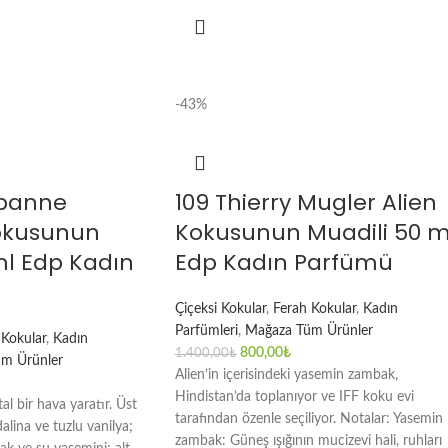
-43%
abanne
109 Thierry Mugler Alien
okusunun
Kokusunun Muadili 50 m
ml Edp Kadın
Edp Kadın Parfümü
Çiçeksi Kokular
,
Ferah Kokular
,
Kadın
Parfümleri
,
Mağaza Tüm Ürünler
 Kokular
,
Kadın
800,00
₺
1.400,00
₺
m Ürünler
Alien’in içerisindeki yasemin zambak,
Hindistan’da toplanıyor ve IFF koku evi
l bir hava yaratır. Üst
tarafından özenle seçiliyor. Notalar: Yasemin
alina ve tuzlu vanilya;
zambak: Güneş ışığının mucizevi hali, ruhları