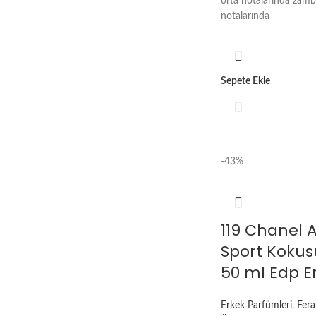
orta notalarında zamb
notalarında
Sepete Ekle
-43%
119 Chanel
Sport Kokus
50 ml Edp E
Erkek Parfümleri
,
Fera