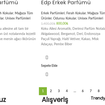
Parfümü
Edp Erkek Parfümü
h Kokular
,
Mağaza Tüm
Erkek Parfümleri
,
Ferah Kokular
,
Mağaza Tü
lar
,
Unisex Parfümleri
Ürünler
,
Odunsu Kokular
,
Unisex Parfümleri
800,00
₺
1.400,00
₺
ailesine ait tam bir
Koku Ailesi Aromatik, Derimsi Parfüm Notala
n üst notalarında lezzetli
Akigalawood, Bergamot, Deri, Endonozya
e mersin ağacı likörünün
Paçuli Yaprağı, Haiti Vetiver, Kakao, Misk
Adaçayı, Pembe Biber
Sepete Ekle
1
2
3
4
…
6
7
8
uz
Alışveriş
Trend