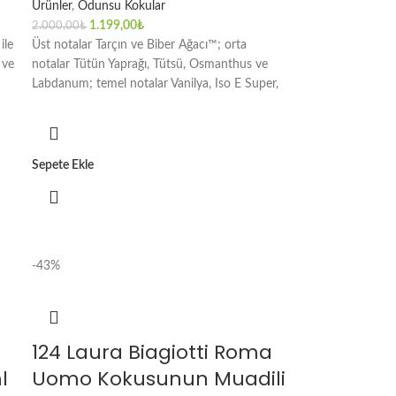
Ürünler
,
Odunsu Kokular
1.199,00
₺
2.000,00
₺
ile
Üst notalar Tarçın ve Biber Ağacı™; orta
 ve
notalar Tütün Yaprağı, Tütsü, Osmanthus ve
Labdanum; temel notalar Vanilya, Iso E Super,
Sepete Ekle
-43%
124 Laura Biagiotti Roma
l
Uomo Kokusunun Muadili