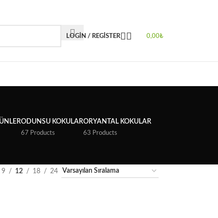
LOGIN / REGISTER
0,00
₺
ÜNLER
ODUNSU KOKULAR
ORYANTAL KOKULAR
67 Products
63 Products
9
12
18
24