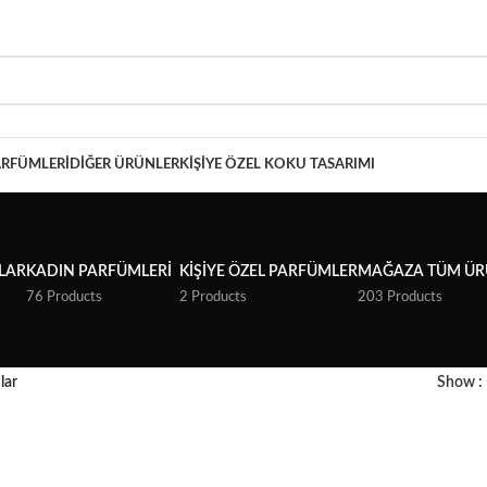
ARFÜMLERI
DIĞER ÜRÜNLER
KIŞIYE ÖZEL KOKU TASARIMI
LAR
KADIN PARFÜMLERI
KIŞIYE ÖZEL PARFÜMLER
MAĞAZA TÜM ÜR
76 Products
2 Products
203 Products
lar
Show