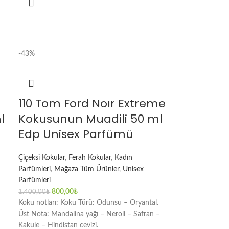
-43%
110 Tom Ford Noır Extreme
l
Kokusunun Muadili 50 ml
Edp Unisex Parfümü
Çiçeksi Kokular
,
Ferah Kokular
,
Kadın
Parfümleri
,
Mağaza Tüm Ürünler
,
Unisex
Parfümleri
800,00
₺
1.400,00
₺
Koku notları: Koku Türü: Odunsu – Oryantal.
Üst Nota: Mandalina yağı – Neroli – Safran –
Kakule – Hindistan cevizi.