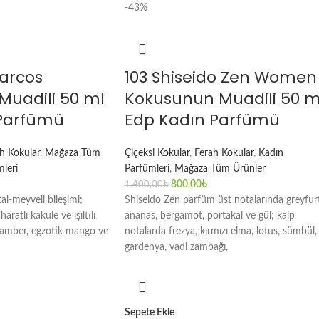
-43%
Narcos
103 Shiseido Zen Women
uadili 50 ml
Kokusunun Muadili 50 m
 Parfümü
Edp Kadın Parfümü
h Kokular
,
Mağaza Tüm
Çiçeksi Kokular
,
Ferah Kokular
,
Kadın
leri
Parfümleri
,
Mağaza Tüm Ürünler
800,00
₺
1.400,00
₺
l-meyveli bileşimi;
Shiseido Zen parfüm üst notalarında greyfurt
aratlı kakule ve ışıltılı
ananas, bergamot, portakal ve gül; kalp
k amber, egzotik mango ve
notalarda frezya, kırmızı elma, lotus, sümbül,
gardenya, vadi zambağı,
Sepete Ekle