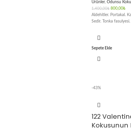
Ürünler
,
Odunsu Koku
800,00
₺
1.400,00
₺
Aldehitler. Portakal. 
Sedir. Tonka fasulyesi.
Sepete Ekle
-43%
122 Valenti
Kokusunun M