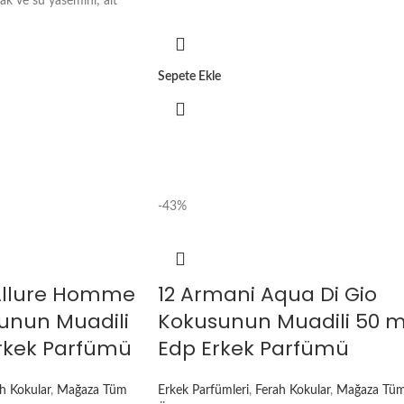
ak ve su yasemini; alt
Sepete Ekle
-43%
 Allure Homme
12 Armani Aqua Di Gio
unun Muadili
Kokusunun Muadili 50 m
rkek Parfümü
Edp Erkek Parfümü
h Kokular
,
Mağaza Tüm
Erkek Parfümleri
,
Ferah Kokular
,
Mağaza Tü