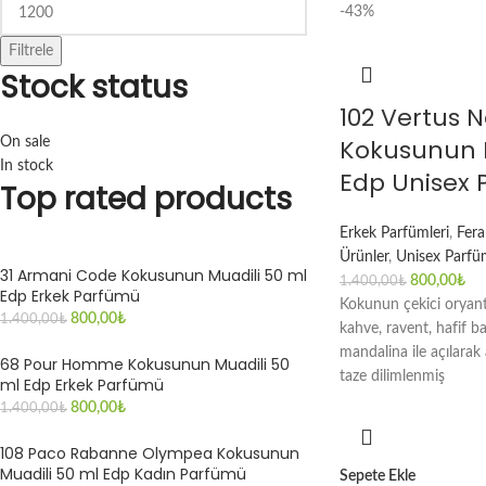
-43%
Filtrele
Stock status
102 Vertus 
Kokusunun M
On sale
In stock
Edp Unisex
Top rated products
Erkek Parfümleri
,
Fera
Ürünler
,
Unisex Parfüm
31 Armani Code Kokusunun Muadili 50 ml
800,00
₺
1.400,00
₺
Edp Erkek Parfümü
Kokunun çekici oryanta
800,00
₺
1.400,00
₺
kahve, ravent, hafif bah
mandalina ile açılara
68 Pour Homme Kokusunun Muadili 50
taze dilimlenmiş
ml Edp Erkek Parfümü
800,00
₺
1.400,00
₺
108 Paco Rabanne Olympea Kokusunun
Muadili 50 ml Edp Kadın Parfümü
Sepete Ekle