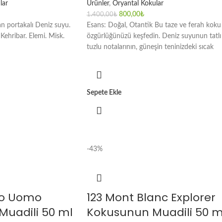
lar
Ürünler
,
Oryantal Kokular
800,00
₺
1.400,00
₺
Kan portakalı Deniz suyu.
Esans: Doğal, Otantik Bu taze ve ferah koku 
 Kehribar. Elemi. Misk.
özgürlüğünüzü keşfedin. Deniz suyunun tatlı
tuzlu notalarının, güneşin teninizdeki sıcak
Sepete Ekle
-43%
no Uomo
123 Mont Blanc Explorer
uadili 50 ml
Kokusunun Muadili 50 m