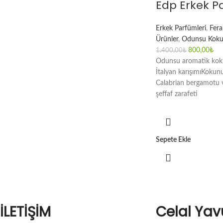
Edp Erkek 
Erkek Parfümleri
,
Fera
Ürünler
,
Odunsu Koku
800,00
₺
1.400,00
₺
Odunsu aromatik koku 
İtalyan karışımıKokunu
Calabrian bergamotu v
şeffaf zarafeti
Sepete Ekle
İLETİŞİM
Celal Yav