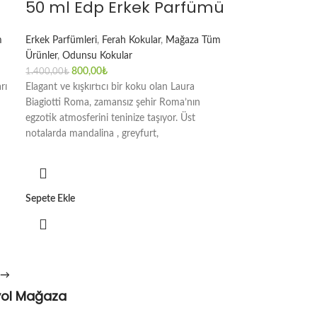
50 ml Edp Erkek Parfümü
m
Erkek Parfümleri
,
Ferah Kokular
,
Mağaza Tüm
Ürünler
,
Odunsu Kokular
800,00
₺
1.400,00
₺
rı
Elagant ve kışkırtıcı bir koku olan Laura
Biagiotti Roma, zamansız şehir Roma’nın
egzotik atmosferini teninize taşıyor. Üst
notalarda mandalina , greyfurt,
Sepete Ekle
→
yol Mağaza