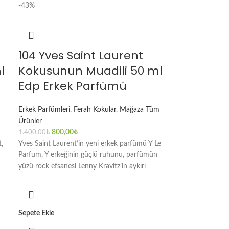
-43%
104 Yves Saint Laurent
l
Kokusunun Muadili 50 ml
Edp Erkek Parfümü
Erkek Parfümleri
,
Ferah Kokular
,
Mağaza Tüm
Ürünler
800,00
₺
1.400,00
₺
,
Yves Saint Laurent’in yeni erkek parfümü Y Le
Parfum, Y erkeğinin güçlü ruhunu, parfümün
yüzü rock efsanesi Lenny Kravitz’in aykırı
Sepete Ekle