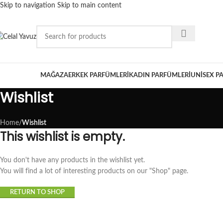
Skip to navigation
Skip to main content
ATEGORİLER
MAĞAZA
ERKEK PARFÜMLERI
KADIN PARFÜMLERI
UNISEX P
Wishlist
Home
/
Wishlist
This wishlist is empty.
You don't have any products in the wishlist yet.
You will find a lot of interesting products on our "Shop" page.
RETURN TO SHOP