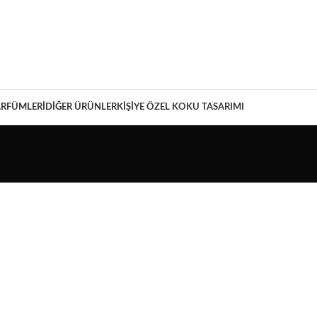
ARFÜMLERI
DIĞER ÜRÜNLER
KIŞIYE ÖZEL KOKU TASARIMI