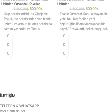
Ürünler
,
Oryantal Kokular
Ürünler
800,00
₺
800,00
₺
1.400,00
₺
1.400,00
₺
Kalp notalarındaki İris Çiçeği ve
Esans: Oryantal. Sonu olmayan bir
Paçuli, üst notalarında siyah frenk
yolculuk. Keşfedilen yeni
üzümü ve armut ile, orta notalarda
özgürlüğün ilhamıyla yaşanan bir
samim yasemini ve Tunus
hayal.” Provakatif, seksi, duygusal,
şık… Egzotik meyveler ve
İLETİŞİM
TELEFON & WHATSAPP
0537 788 91 53