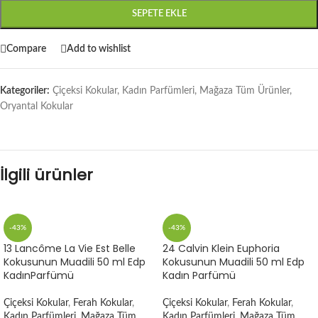
SEPETE EKLE
Compare
Add to wishlist
Kategoriler:
Çiçeksi Kokular
,
Kadın Parfümleri
,
Mağaza Tüm Ürünler
,
Oryantal Kokular
İlgili ürünler
-43%
-43%
13 Lancôme La Vie Est Belle
24 Calvin Klein Euphoria
Kokusunun Muadili 50 ml Edp
Kokusunun Muadili 50 ml Edp
KadınParfümü
Kadın Parfümü
Çiçeksi Kokular
,
Ferah Kokular
,
Çiçeksi Kokular
,
Ferah Kokular
,
Kadın Parfümleri
,
Mağaza Tüm
Kadın Parfümleri
,
Mağaza Tüm