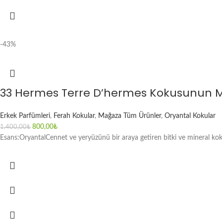
-43%
33 Hermes Terre D’hermes Kokusunun M
Erkek Parfümleri
,
Ferah Kokular
,
Mağaza Tüm Ürünler
,
Oryantal Kokular
800,00
₺
1.400,00
₺
Esans:OryantalCennet ve yeryüzünü bir araya getiren bitki ve mineral kokus