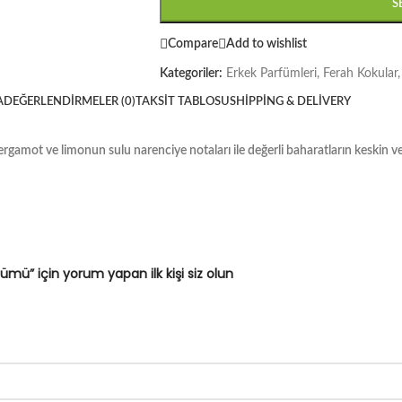
S
Compare
Add to wishlist
Kategoriler:
Erkek Parfümleri
,
Ferah Kokular
,
A
DEĞERLENDIRMELER (0)
TAKSIT TABLOSU
SHIPPING & DELIVERY
gamot ve limonun sulu narenciye notaları ile değerli baharatların keskin ve 
ümü” için yorum yapan ilk kişi siz olun