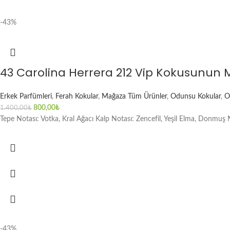
-43%
43 Carolina Herrera 212 Vip Kokusunun 
Erkek Parfümleri
,
Ferah Kokular
,
Mağaza Tüm Ürünler
,
Odunsu Kokular
,
O
800,00
₺
1.400,00
₺
Tepe Notası: Votka, Kral Ağacı Kalp Notası: Zencefil, Yeşil Elma, Donmuş 
-43%