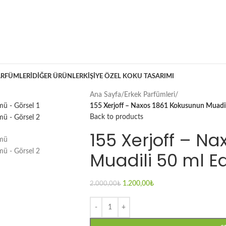
ARFÜMLERI
DIĞER ÜRÜNLER
KIŞIYE ÖZEL KOKU TASARIMI
Ana Sayfa
/
Erkek Parfümleri
/
155 Xerjoff – Naxos 1861 Kokusunun Muadil
Back to products
155 Xerjoff – N
Muadili 50 ml E
1.200,00
₺
2.000,00
₺