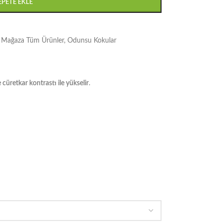
EPETE EKLE
Mağaza Tüm Ürünler
,
Odunsu Kokular
cüretkar kontrastı ile yükselir
.