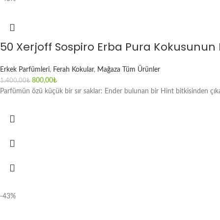
50 Xerjoff Sospiro Erba Pura Kokusunun
Erkek Parfümleri
,
Ferah Kokular
,
Mağaza Tüm Ürünler
800,00
₺
1.400,00
₺
Parfümün özü küçük bir sır saklar: Ender bulunan bir Hint bitkisinden çık
-43%