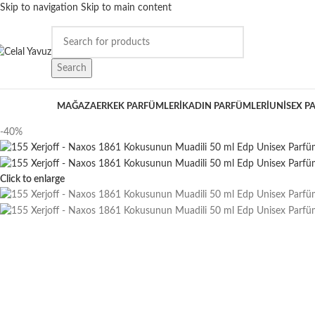
Skip to navigation
Skip to main content
Search
ATEGORİLER
MAĞAZA
ERKEK PARFÜMLERI
KADIN PARFÜMLERI
UNISEX P
-40%
Click to enlarge