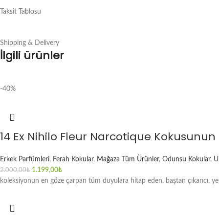
Taksit Tablosu
Shipping & Delivery
İlgili ürünler
-40%
14 Ex Nihilo Fleur Narcotique Kokusunu
Erkek Parfümleri
,
Ferah Kokular
,
Mağaza Tüm Ürünler
,
Odunsu Kokular
,
U
1.199,00
₺
2.000,00
₺
koleksiyonun en göze çarpan tüm duyulara hitap eden, baştan çıkarıcı, yen