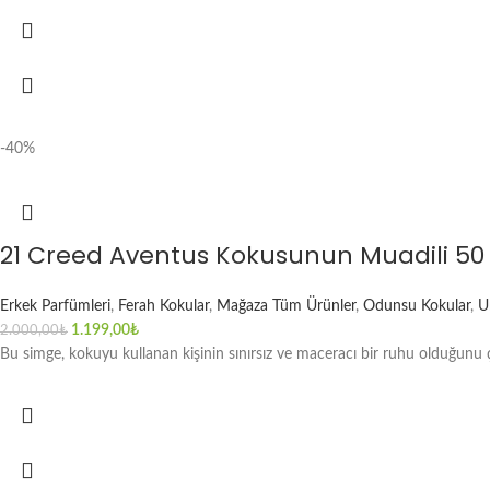
-40%
21 Creed Aventus Kokusunun Muadili 50
Erkek Parfümleri
,
Ferah Kokular
,
Mağaza Tüm Ürünler
,
Odunsu Kokular
,
U
1.199,00
₺
2.000,00
₺
Bu simge, kokuyu kullanan kişinin sınırsız ve maceracı bir ruhu olduğunu 