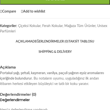
Compare
Add to wishlist
Kategoriler:
Çiçeksi Kokular
,
Ferah Kokular
,
Mağaza Tüm Ürünler
,
Unisex
Parfümleri
AÇIKLAMA
DEĞERLENDIRMELER (0)
TAKSIT TABLOSU
SHIPPING & DELIVERY
Açıklama
Portakal yağı, şeftali, kaşmeran, vanilya, paçuli yağının eşsiz aromalarını
içeriğinde bulundurur
. Bu notaların uyumu, uyguladığınız ilk andan
itibaren herkesi etkileyen büyüleyici ve tatlı bir koku yaratır.
Değerlendirmeler (0)
Değerlendirmeler