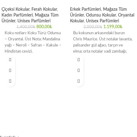
Çiçeksi Kokular
,
Ferah Kokular
,
Erkek Parfümleri
,
Mağaza Tüm
Kadın Parfümleri
,
Mağaza Tüm
Ürünler
,
Odunsu Kokular
,
Oryantal
Ürünler
,
Unisex Parfümleri
Kokular
,
Unisex Parfümleri
800,00
₺
1.199,00
₺
1.400,00
₺
2.000,00
₺
Koku notları: Koku Türü: Odunsu
Bu kokunun arkasındaki burun
– Oryantal. Üst Nota: Mandalina
Chris Maurice. Üst notalar lavanta,
yağı – Neroli – Safran – Kakule –
palisander gül ağacı, tarçın ve
Hindistan cevizi.
elma; orta notalar vadi zambağı,
gül ve