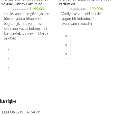
Kokular
,
Unisex Parfümleri
Parfümleri
1.199,00
₺
1.199,00
₺
2.000,00
₺
2.000,00
₺
koleksiyonun en göze çarpan
Vanilya ve zencefil ağırlıklı
tüm duyulara hitap eden,
yogun bir kokudur. T.
baştan çıkarıcı, yeni nesil
vvanilyanın muadilir
kadınının vücut bulmuş hali
İçeriğindeki yüksek miktarda
Şakayık
İLETİŞİM
TELEFON & WHATSAPP