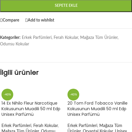
SEPETE EKLE
Compare
Add to wishlist
Kategoriler:
Erkek Parfümleri
,
Ferah Kokular
,
Mağaza Tüm Ürünler
,
Odunsu Kokular
İlgili ürünler
-40%
-40%
14 Ex Nihilo Fleur Narcotique
20 Tom Ford Tobacco Vanille
Kokusunun Muadili 50 ml Edp
Kokusunun Muadili 50 ml Edp
Unisex Parfümü
Unisex Parfümü
Erkek Parfümleri
,
Ferah Kokular
,
Erkek Parfümleri
,
Mağaza Tüm
Mağaza Tüm Ürünler
,
Odunsu
Ürünler
,
Oryantal Kokular
,
Unisex