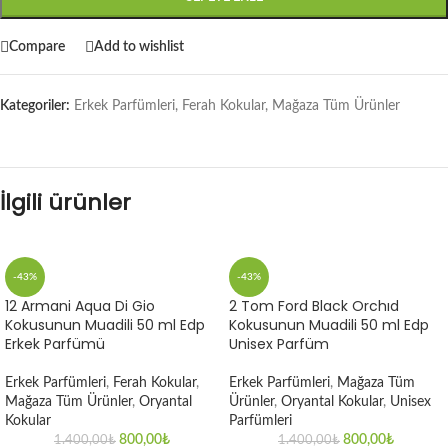
Compare
Add to wishlist
Kategoriler:
Erkek Parfümleri
,
Ferah Kokular
,
Mağaza Tüm Ürünler
İlgili ürünler
-43%
-43%
12 Armani Aqua Di Gio
2 Tom Ford Black Orchıd
Kokusunun Muadili 50 ml Edp
Kokusunun Muadili 50 ml Edp
Erkek Parfümü
Unisex Parfüm
Erkek Parfümleri
,
Ferah Kokular
,
Erkek Parfümleri
,
Mağaza Tüm
Mağaza Tüm Ürünler
,
Oryantal
Ürünler
,
Oryantal Kokular
,
Unisex
Kokular
Parfümleri
800,00
₺
800,00
₺
1.400,00
₺
1.400,00
₺