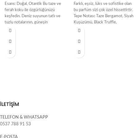
Esans: Doğal, Otantik Bu taze ve
Farklı, eşsiz, lüks ve sofistike olan
ferah koku ile özgürlüğünüzü
bu parfüm sizi çok özel hissettirtir.
keşfedin. Deniz suyunun tatlı ve
Tepe Notası: Taze Bergamot, Siyah
tuzlu notalarının, güneşin
Kuşüzümü, Black Truffle,
teninizdeki sıcak
İLETİŞİM
TELEFON & WHATSAPP
0537 788 91 53
E-POSTA