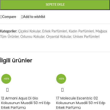
SEPETE EKLE
Compare
Add to wishlist
Kategoriler:
Çiçeksi Kokular
,
Erkek Parfümleri
,
Kadın Parfümleri
,
Mağaza
Tüm Ürünler
,
Odunsu Kokular
,
Oryantal Kokular
,
Unisex Parfümleri
İlgili ürünler
-43%
-43%
12 Armani Aqua Di Gio
17 Molecule Escentric 02
Kokusunun Muadili 50 ml Edp
Kokusunun Muadili 50 ml Edp
Erkek Parfümü
Erkek Parfümü