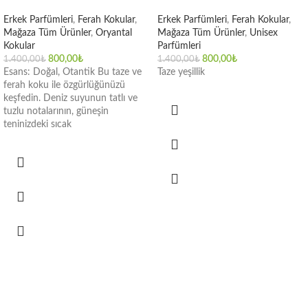
Erkek Parfümleri
,
Ferah Kokular
,
Erkek Parfümleri
,
Ferah Kokular
,
Mağaza Tüm Ürünler
,
Oryantal
Mağaza Tüm Ürünler
,
Unisex
Kokular
Parfümleri
800,00
₺
800,00
₺
1.400,00
₺
1.400,00
₺
Esans: Doğal, Otantik Bu taze ve
Taze yeşillik
ferah koku ile özgürlüğünüzü
keşfedin. Deniz suyunun tatlı ve
tuzlu notalarının, güneşin
teninizdeki sıcak