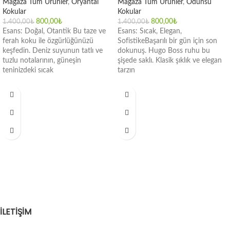
Mağaza Tüm Ürünler
,
Oryantal
Mağaza Tüm Ürünler
,
Odunsu
Kokular
Kokular
800,00
₺
800,00
₺
1.400,00
₺
1.400,00
₺
Esans: Doğal, Otantik Bu taze ve
Esans: Sıcak, Elegan,
ferah koku ile özgürlüğünüzü
SofistikeBaşarılı bir gün için son
keşfedin. Deniz suyunun tatlı ve
dokunuş. Hugo Boss ruhu bu
tuzlu notalarının, güneşin
şişede saklı. Klasik şıklık ve elegan
teninizdeki sıcak
tarzın
İLETİŞİM