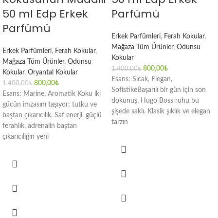
50 ml Edp Erkek
Parfümü
Parfümü
Erkek Parfümleri
,
Ferah Kokular
,
Mağaza Tüm Ürünler
,
Odunsu
Erkek Parfümleri
,
Ferah Kokular
,
Kokular
Mağaza Tüm Ürünler
,
Odunsu
800,00
₺
1.400,00
₺
Kokular
,
Oryantal Kokular
Esans: Sıcak, Elegan,
800,00
₺
1.400,00
₺
SofistikeBaşarılı bir gün için son
Esans: Marine, Aromatik Koku iki
dokunuş. Hugo Boss ruhu bu
gücün imzasını taşıyor; tutku ve
şişede saklı. Klasik şıklık ve elegan
baştan çıkarıcılık. Saf enerji, güçlü
tarzın
ferahlık, adrenalin baştan
çıkarıcılığın yeni