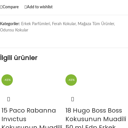
Compare
Add to wishlist
Kategoriler:
Erkek Parfümleri
,
Ferah Kokular
,
Mağaza Tüm Ürünler
,
Odunsu Kokular
İlgili ürünler
-43%
-43%
15 Paco Rabanna
18 Hugo Boss Boss
Invıctus
Kokusunun Muadili
Kokusunun Muadili
50 ml Edp Erkek