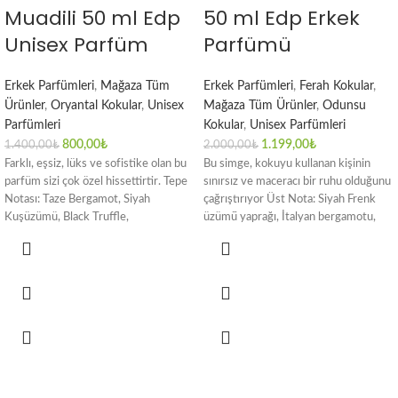
Muadili 50 ml Edp
50 ml Edp Erkek
Unisex Parfüm
Parfümü
Erkek Parfümleri
,
Mağaza Tüm
Erkek Parfümleri
,
Ferah Kokular
,
Ürünler
,
Oryantal Kokular
,
Unisex
Mağaza Tüm Ürünler
,
Odunsu
Parfümleri
Kokular
,
Unisex Parfümleri
800,00
₺
1.199,00
₺
1.400,00
₺
2.000,00
₺
Farklı, eşsiz, lüks ve sofistike olan bu
Bu simge, kokuyu kullanan kişinin
parfüm sizi çok özel hissettirtir. Tepe
sınırsız ve maceracı bir ruhu olduğunu
Notası: Taze Bergamot, Siyah
çağrıştırıyor Üst Nota: Siyah Frenk
Kuşüzümü, Black Truffle,
üzümü̈ yaprağı, İtalyan bergamotu,