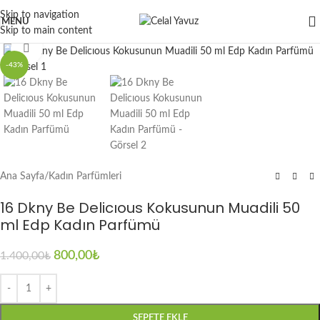
Skip to navigation
MENU
Skip to main content
Click to enlarge
-43%
Ana Sayfa
/
Kadın Parfümleri
16 Dkny Be Delicıous Kokusunun Muadili 50
ml Edp Kadın Parfümü
800,00
₺
1.400,00
₺
SEPETE EKLE