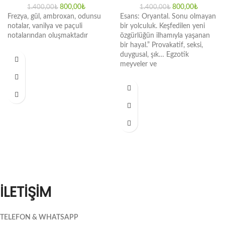
800,00
₺
800,00
₺
1.400,00
₺
1.400,00
₺
Frezya, gül, ambroxan, odunsu
Esans: Oryantal. Sonu olmayan
notalar, vanilya ve paçuli
bir yolculuk. Keşfedilen yeni
notalarından oluşmaktadır
özgürlüğün ilhamıyla yaşanan
bir hayal.” Provakatif, seksi,
duygusal, şık… Egzotik
meyveler ve
İLETİŞİM
TELEFON & WHATSAPP