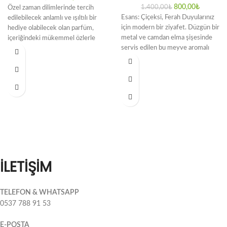
800,00
₺
1.400,00
₺
Özel zaman dilimlerinde tercih
Esans: Çiçeksi, Ferah Duyularınız
edilebilecek anlamlı ve ışıltılı bir
için modern bir ziyafet. Düzgün bir
hediye olabilecek olan parfüm,
metal ve camdan elma şişesinde
içeriğindeki mükemmel özlerle
servis edilen bu meyve aromalı
kalıcılık sağlamaktadır. İlk
notalarında
İLETİŞİM
TELEFON & WHATSAPP
0537 788 91 53
E-POSTA