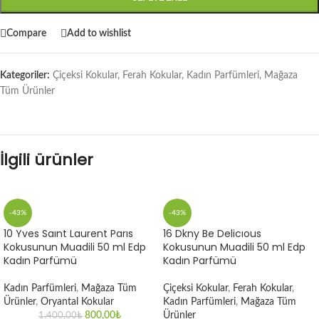
Compare
Add to wishlist
Kategoriler:
Çiçeksi Kokular
,
Ferah Kokular
,
Kadın Parfümleri
,
Mağaza
Tüm Ürünler
İlgili ürünler
-43%
-43%
10 Yves Saınt Laurent Parıs
16 Dkny Be Delicıous
Kokusunun Muadili 50 ml Edp
Kokusunun Muadili 50 ml Edp
Kadın Parfümü
Kadın Parfümü
Kadın Parfümleri
,
Mağaza Tüm
Çiçeksi Kokular
,
Ferah Kokular
,
Ürünler
,
Oryantal Kokular
Kadın Parfümleri
,
Mağaza Tüm
800,00
₺
Ürünler
1.400,00
₺