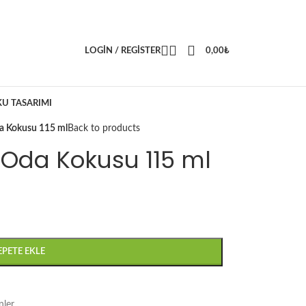
LOGIN / REGISTER
0,00
₺
KU TASARIMI
da Kokusu 115 ml
Back to products
 Oda Kokusu 115 ml
EPETE EKLE
ler