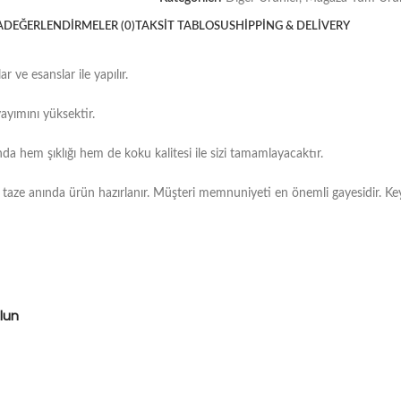
A
DEĞERLENDIRMELER (0)
TAKSIT TABLOSU
SHIPPING & DELIVERY
ve esanslar ile yapılır.
ayımını yüksektir.
anda hem şıklığı hem de koku kalitesi ile sizi tamamlayacaktır.
taze anında ürün hazırlanır. Müşteri memnuniyeti en önemli gayesidir. Keyifli
olun