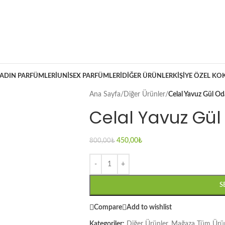
ADIN PARFÜMLERI
UNISEX PARFÜMLERI
DIĞER ÜRÜNLER
KIŞIYE ÖZEL KO
Ana Sayfa
/
Diğer Ürünler
/
Celal Yavuz Gül O
Celal Yavuz Gül
450,00
₺
800,00
₺
S
Compare
Add to wishlist
Kategoriler:
Diğer Ürünler
,
Mağaza Tüm Ürün