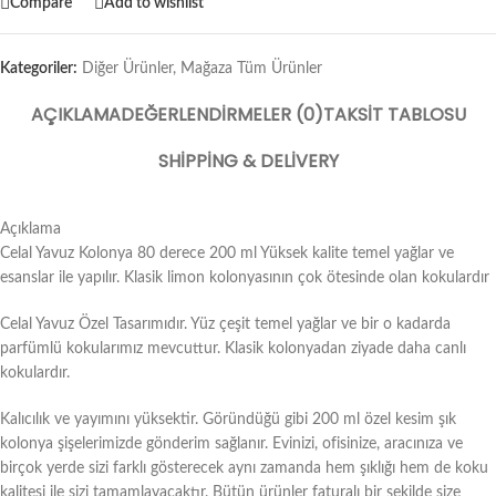
Compare
Add to wishlist
Kategoriler:
Diğer Ürünler
,
Mağaza Tüm Ürünler
AÇIKLAMA
DEĞERLENDIRMELER (0)
TAKSIT TABLOSU
SHIPPING & DELIVERY
Açıklama
Celal Yavuz Kolonya 80 derece 200 ml Yüksek kalite temel yağlar ve
esanslar ile yapılır. Klasik limon kolonyasının çok ötesinde olan kokulardır
Celal Yavuz Özel Tasarımıdır. Yüz çeşit temel yağlar ve bir o kadarda
parfümlü kokularımız mevcuttur. Klasik kolonyadan ziyade daha canlı
kokulardır.
Kalıcılık ve yayımını yüksektir. Göründüğü gibi 200 ml özel kesim şık
kolonya şişelerimizde gönderim sağlanır. Evinizi, ofisinize, aracınıza ve
birçok yerde sizi farklı gösterecek aynı zamanda hem şıklığı hem de koku
kalitesi ile sizi tamamlayacaktır. Bütün ürünler faturalı bir şekilde size