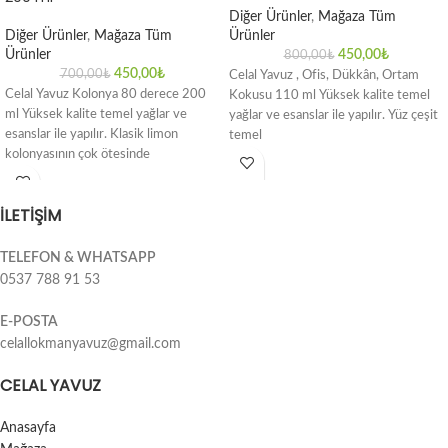
Diğer Ürünler
,
Mağaza Tüm
Diğer Ürünler
,
Mağaza Tüm
Ürünler
Ürünler
450,00
₺
800,00
₺
450,00
₺
700,00
₺
Celal Yavuz , Ofis, Dükkân, Ortam
Celal Yavuz Kolonya 80 derece 200
Kokusu 110 ml Yüksek kalite temel
ml Yüksek kalite temel yağlar ve
yağlar ve esanslar ile yapılır. Yüz çeşit
esanslar ile yapılır. Klasik limon
temel
kolonyasının çok ötesinde
İLETİŞİM
TELEFON & WHATSAPP
0537 788 91 53
E-POSTA
celallokmanyavuz@gmail.com
CELAL YAVUZ
Anasayfa