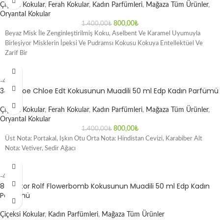
Çiçeksi Kokular
,
Ferah Kokular
,
Kadın Parfümleri
,
Mağaza Tüm Ürünler
,
Oryantal Kokular
800,00
₺
1.400,00
₺
Beyaz Misk İle Zenginleştirilmiş Koku, Aselbent Ve Karamel Uyumuyla
Birleşiyor Misklerin İpeksi Ve Pudramsı Kokusu Kokuya Entellektüel Ve
Zarif Bir
-43%
34 Chloe Chloe Edt Kokusunun Muadili 50 ml Edp Kadın Parfümü
Çiçeksi Kokular
,
Ferah Kokular
,
Kadın Parfümleri
,
Mağaza Tüm Ürünler
,
Oryantal Kokular
800,00
₺
1.400,00
₺
Üst Nota: Portakal, Işkın Otu Orta Nota: Hindistan Cevizi, Karabiber Alt
Nota: Vetiver, Sedir Ağacı
-43%
80 Viktor Rolf Flowerbomb Kokusunun Muadili 50 ml Edp Kadın
Parfümü
Çiçeksi Kokular
,
Kadın Parfümleri
,
Mağaza Tüm Ürünler