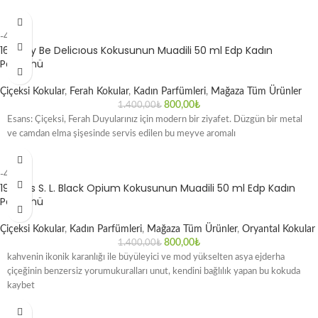
-43%
16 Dkny Be Delicıous Kokusunun Muadili 50 ml Edp Kadın
Parfümü
Çiçeksi Kokular
,
Ferah Kokular
,
Kadın Parfümleri
,
Mağaza Tüm Ürünler
800,00
₺
1.400,00
₺
Esans: Çiçeksi, Ferah Duyularınız için modern bir ziyafet. Düzgün bir metal
ve camdan elma şişesinde servis edilen bu meyve aromalı
-43%
19 Yves S. L. Black Opium Kokusunun Muadili 50 ml Edp Kadın
Parfümü
Çiçeksi Kokular
,
Kadın Parfümleri
,
Mağaza Tüm Ürünler
,
Oryantal Kokular
800,00
₺
1.400,00
₺
kahvenin ikonik karanlığı ile büyüleyici ve mod yükselten asya ejderha
çiçeğinin benzersiz yorumukuralları unut, kendini bağlılık yapan bu kokuda
kaybet