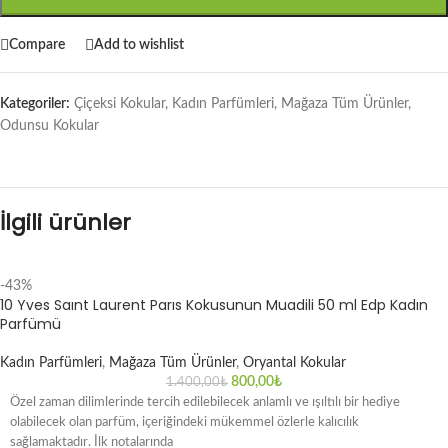
Compare
Add to wishlist
Kategoriler:
Çiçeksi Kokular
,
Kadın Parfümleri
,
Mağaza Tüm Ürünler
,
Odunsu Kokular
İlgili ürünler
-43%
10 Yves Saınt Laurent Parıs Kokusunun Muadili 50 ml Edp Kadın
Parfümü
Kadın Parfümleri
,
Mağaza Tüm Ürünler
,
Oryantal Kokular
800,00
₺
1.400,00
₺
Özel zaman dilimlerinde tercih edilebilecek anlamlı ve ışıltılı bir hediye
olabilecek olan parfüm, içeriğindeki mükemmel özlerle kalıcılık
sağlamaktadır. İlk notalarında