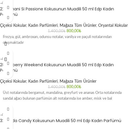
-43%
22 Armani Si Passione Kokusunun Muadili 50 ml Edp Kadın
Parfümü
Çiçeksi Kokular
,
Kadın Parfümleri
,
Mağaza Tüm Ürünler
,
Oryantal Kokular
800,00
₺
1.400,00
₺
Frezya, gül, ambroxan, odunsu notalar, vanilya ve paçuli notalarından
oluşmaktadır
-43%
28 Burberry Weekend Kokusunun Muadili 50 ml Edp Kadın
Parfümü
Çiçeksi Kokular
,
Kadın Parfümleri
,
Mağaza Tüm Ürünler
800,00
₺
1.400,00
₺
Üst notalarında bergamut, mandalina, greyfurt ve ananas Orta notalarında
sandal ağacı bulunan parfümün alt notalarında ise amber, misk ve bal
-43%
32 Prada Candy Kokusunun Muadili 50 ml Edp Kadın Parfümü