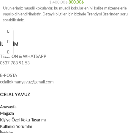
800,00
₺
1.400,00
₺
Ürünlerimiz muadil kokulardır, bu muadil kokular en iyi kalite malzemelerle
yapılıp dinlendirilmiştir. Detaylı bilgiler için bizimle Trendyol üzerinden soru
sorabilirsiniz.
İLETİŞİM
TELEFON & WHATSAPP
0537 788 91 53
E-POSTA
celallokmanyavuz@gmail.com
CELAL YAVUZ
Anasayfa
Mağaza
Kişiye Özel Koku Tasarımı
Kullanıcı Yorumları