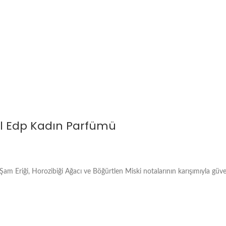
ml Edp Kadın Parfümü
am Eriği, Horozibiği Ağacı ve Böğürtlen Miski notalarının karışımıyla güv