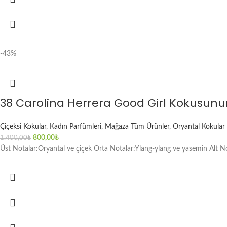
-43%
38 Carolina Herrera Good Girl Kokusun
Çiçeksi Kokular
,
Kadın Parfümleri
,
Mağaza Tüm Ürünler
,
Oryantal Kokular
800,00
₺
1.400,00
₺
Üst Notalar:Oryantal ve çiçek Orta Notalar:Ylang-ylang ve yasemin Alt Not