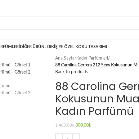
ARFÜMLERI
DIĞER ÜRÜNLER
KIŞIYE ÖZEL KOKU TASARIMI
Ana Sayfa
/
Kadın Parfümleri
/
88 Carolina Gerrera 212 Sexy Kokusunun Mu
Back to products
88 Carolina Ger
Kokusunun Muad
Kadın Parfümü
800,00
₺
1.400,00
₺