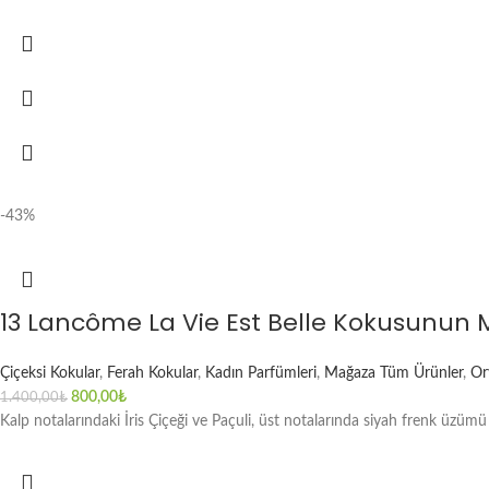
-43%
13 Lancôme La Vie Est Belle Kokusunun
Çiçeksi Kokular
,
Ferah Kokular
,
Kadın Parfümleri
,
Mağaza Tüm Ürünler
,
Or
800,00
₺
1.400,00
₺
Kalp notalarındaki İris Çiçeği ve Paçuli, üst notalarında siyah frenk üzü