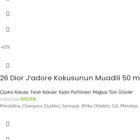
-43%
26 Dior J’adore Kokusunun Muadili 50 
Çiçeksi Kokular
,
Ferah Kokular
,
Kadın Parfümleri
,
Mağaza Tüm Ürünler
800,00
₺
1.400,00
₺
Mandalina, Champaca Çiçekleri, Sarmaşık, Afrika Orkidesi, Gül, Menekşe, Ş