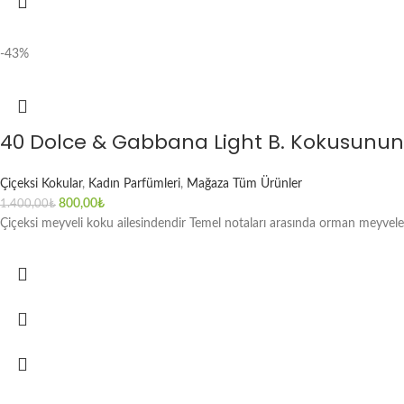
-43%
40 Dolce & Gabbana Light B. Kokusunun
Çiçeksi Kokular
,
Kadın Parfümleri
,
Mağaza Tüm Ürünler
800,00
₺
1.400,00
₺
Çiçeksi meyveli koku ailesindendir Temel notaları arasında orman meyvel