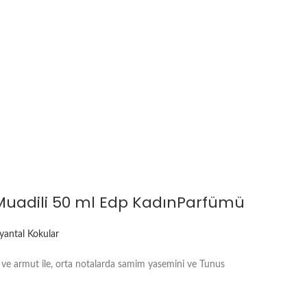
 Muadili 50 ml Edp KadınParfümü
yantal Kokular
mü ve armut ile, orta notalarda samim yasemini ve Tunus