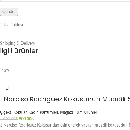
Taksit Tablosu
Shipping & Delivery
İlgili ürünler
-43%
1 Narcıso Rodríguez Kokusunun Muadili
Çiçeksi Kokular
,
Kadın Parfümleri
,
Mağaza Tüm Ürünler
800,00
₺
1.400,00
₺
1 Narciso Rodriguez Kokusundan esinlenerek yapılan muadil kokusudur. Te