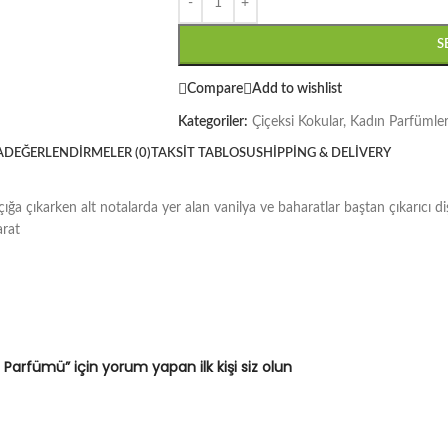
S
Compare
Add to wishlist
Kategoriler:
Çiçeksi Kokular
,
Kadın Parfümler
A
DEĞERLENDIRMELER (0)
TAKSIT TABLOSU
SHIPPING & DELIVERY
ğa çıkarken alt notalarda yer alan vanilya ve baharatlar baştan çıkarıcı di
arat
Parfümü” için yorum yapan ilk kişi siz olun