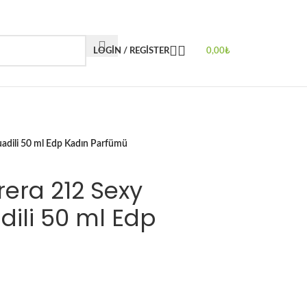
LOGIN / REGISTER
0,00
₺
adili 50 ml Edp Kadın Parfümü
rera 212 Sexy
ili 50 ml Edp