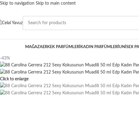
Skip to navigation
Skip to main content
ATEGORİLER
MAĞAZA
ERKEK PARFÜMLERI
KADIN PARFÜMLERI
UNISEX P
-43%
Click to enlarge